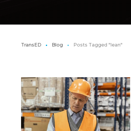
TransED
Blog
Posts Tagged "lean"