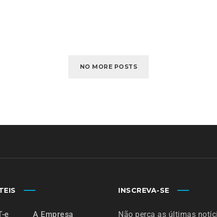
NO MORE POSTS
TEIS
INSCREVA-SE
T-e
A Empresa
Não perca as últimas notíc