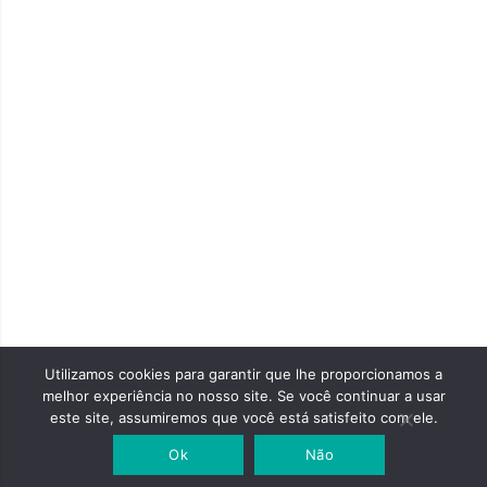
Copyright 
2003 ~ 202
TransED
Transporte
– Todos os
Direitos
Utilizamos cookies para garantir que lhe proporcionamos a
Reservados
melhor experiência no nosso site. Se você continuar a usar
este site, assumiremos que você está satisfeito com ele.
Desenvolvi
Ok
Não
por
7CLOU