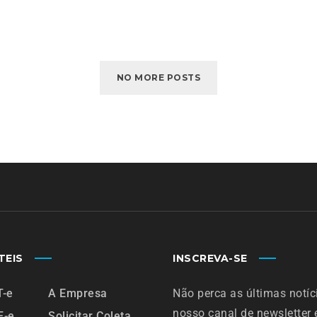
NO MORE POSTS
TEIS
INSCREVA-SE
T-e
A Empresa
Não perca as últimas notíc
nosso canal de newsletter
F-e
Solicitar Coleta