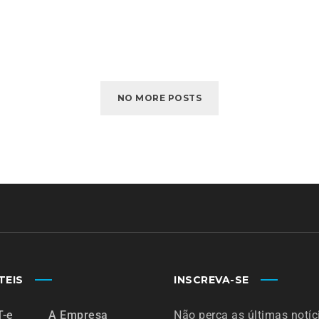
NO MORE POSTS
TEIS
INSCREVA-SE
T-e
A Empresa
Não perca as últimas notíc