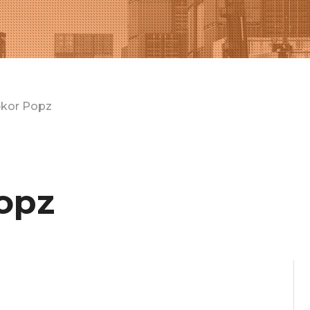
ekor Popz
opz