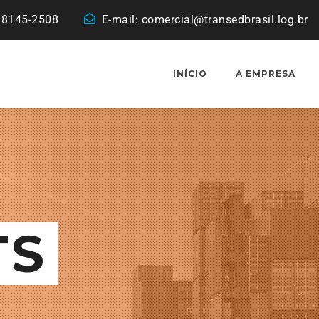
 98145-2508
E-mail:
comercial@transedbrasil.log.br
INÍCIO
A EMPRESA
TS