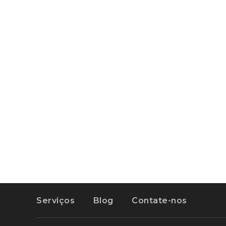
imprevistos. Por isso é [...]
LEIA MAIS
Serviços
Blog
Contate-nos