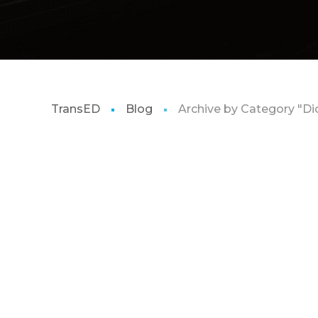
TransED
Blog
Archive by Category "Di
CARREIRA
,
CONTROLE DE TRANSPORTE
,
CT-
E PRÁTICO
,
DICAS
,
MOTORISTAS
,
MULTAS
,
OBRIGATORIEDADES
,
SEGURANÇA
JULHO 2025
NEGLIGÊNCIA, IMPERÍCIA E