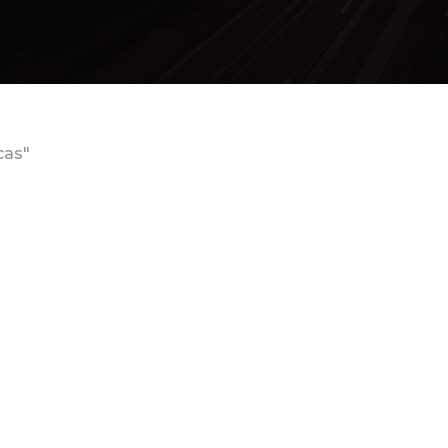
cas"
CONTROLE DE TRANSPORTE
,
CT-E
PRÁTICO
,
CTE
,
DICAS
,
FISCAL
,
IMPOSTOS
,
OBRIGATORIEDADES
,
TRANSPORTES
JULHO 2025
PRINCIPAIS REGRAS FISCAIS DE