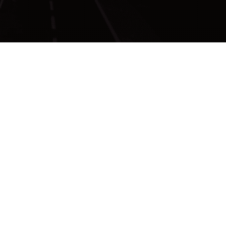
CAMINHÕES
,
CONTROLE DE TRANSPORTE
,
CT-E PRÁTICO
,
DICAS
,
FROTA
,
LOGÍSTICA
,
MOTORISTAS
,
TRANSPORTE DE MUDANÇA
,
TRANSPORTES
JUNHO 2025