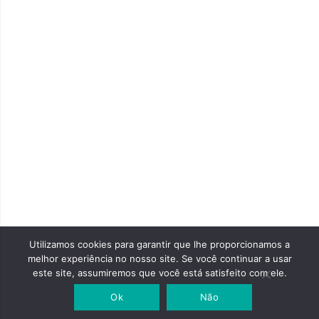
Copyright 
2003 ~ 202
TransED
Transporte
– Todos os
Direitos
Reservados
Utilizamos cookies para garantir que lhe proporcionamos a
melhor experiência no nosso site. Se você continuar a usar
este site, assumiremos que você está satisfeito com ele.
Desenvolvi
Ok
Não
por
7CLOU