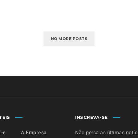
NO MORE POSTS
TEIS
INSCREVA-SE
T-e
A Empresa
Não perca as últimas notíc