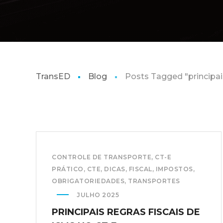
TransED
Blog
Posts Tagged "principai
CONTROLE DE TRANSPORTE
,
CT-E
PRÁTICO
,
CTE
,
DICAS
,
FISCAL
,
IMPOSTOS
,
OBRIGATORIEDADES
,
TRANSPORTES
JULHO 2025
PRINCIPAIS REGRAS FISCAIS DE