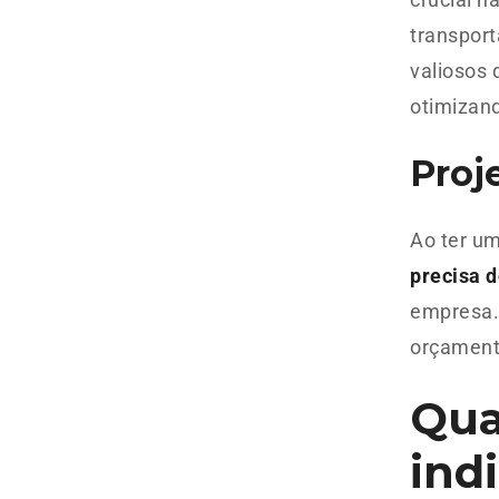
transport
valiosos
otimizan
Proj
Ao ter um
precisa d
empresa.
orçamento
Qua
ind