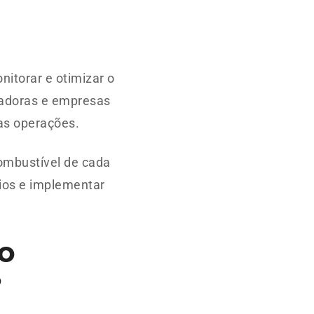
nitorar e otimizar o
tadoras e empresas
as operações.
ombustível de cada
cios e implementar
o
?