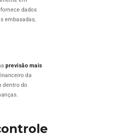
 fornece dados
ais embasadas,
uma
previsão mais
financeiro da
m dentro do
nanças.
controle