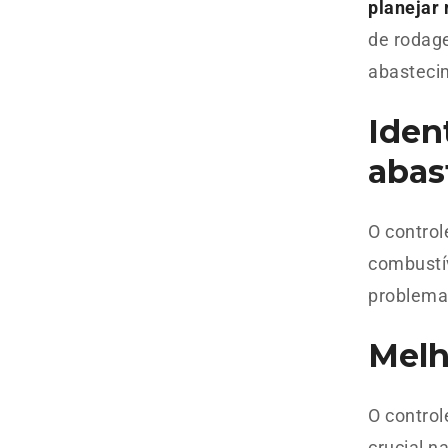
planejar 
de rodag
abasteci
Iden
abas
O contro
combustív
problema
Melh
O contro
crucial 