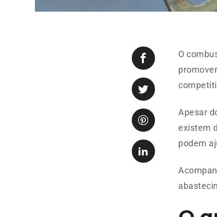
O combust
promover
competit
Apesar do
existem 
podem aj
Acompanhe
abastecim
O q