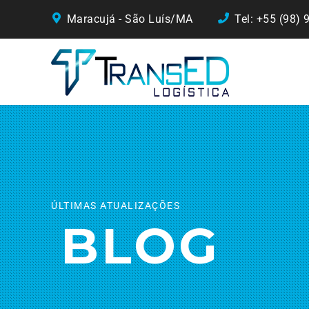
Maracujá - São Luís/MA
Tel: +55 (98)
ÚLTIMAS ATUALIZAÇÕES
BLOG