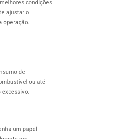
 melhores condições
e ajustar o
a operação.
consumo de
ombustível ou até
 excessivo.
enha um papel
almente em