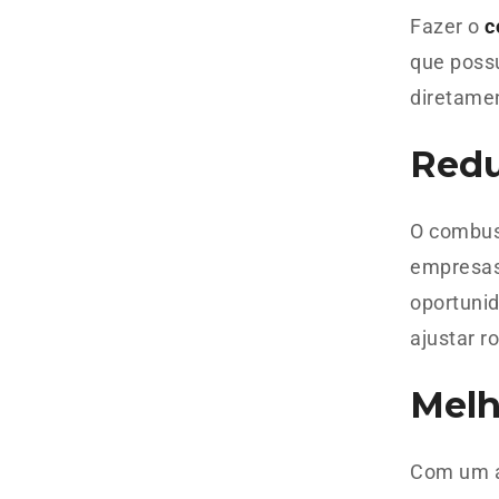
Fazer o
c
que poss
diretamen
Redu
O combus
empresas 
oportunid
ajustar r
Melh
Com um a