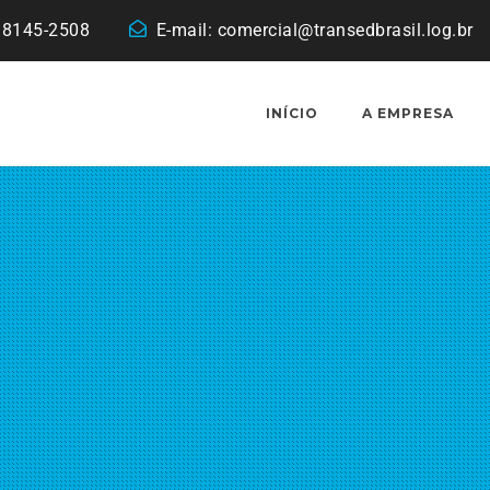
 98145-2508
E-mail:
comercial@transedbrasil.log.br
INÍCIO
A EMPRESA