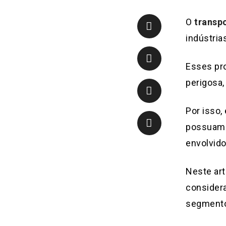
O
transp
indústria
Esses pr
perigosa,
Por isso,
possuam 
envolvido
Neste art
consider
segmento