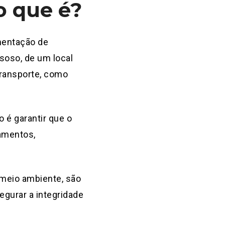
o que é?
mentação de
soso, de um local
transporte, como
 é garantir que o
amentos,
meio ambiente, são
gurar a integridade