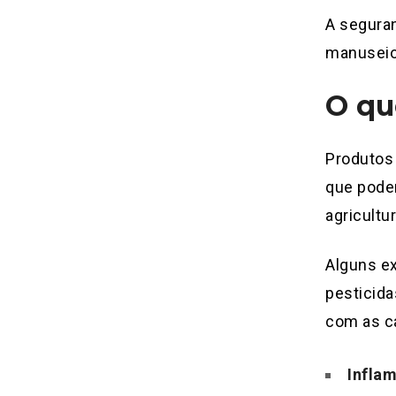
A seguran
manuseio 
O qu
Produtos
que podem
agricultur
Alguns ex
pesticid
com as ca
Inflam