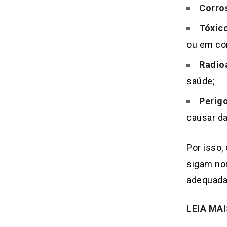
Corro
Tóxic
ou em co
Radioa
saúde;
Perig
causar da
Por isso,
sigam nor
adequadas
LEIA MAI