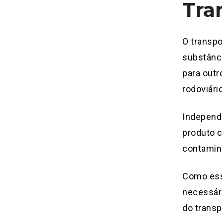
Tra
O transp
substânci
para outr
rodoviário
Independe
produto 
contamin
Como ess
necessár
do transp