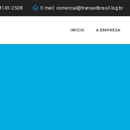
98145-2508
E-mail:
comercial@transedbrasil.log.br
INÍCIO
A EMPRESA