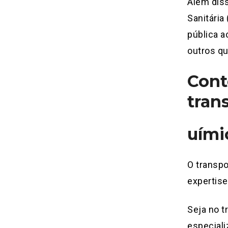
Além diss
Sanitári
pública a
outros qu
Cont
tran
uími
O transpo
expertise
Seja no 
especial