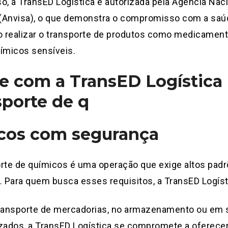
o, a TransED Logística é autorizada pela Agência Naci
a (Anvisa), o que demonstra o compromisso com a saú
o realizar o transporte de produtos como medicamen
ímicos sensíveis.
e com a TransED Logística 
sporte de q
cos com segurança
rte de químicos é uma operação que exige altos pad
. Para quem busca esses requisitos, a TransED Logístic
transporte de mercadorias, no armazenamento ou em 
izados, a TransED Logística se compromete a oferece