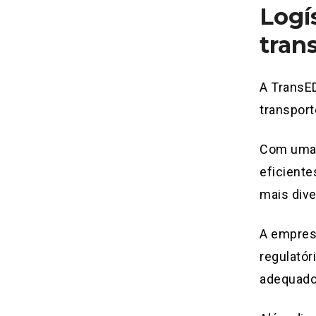
Logí
tran
A TransE
transport
Com uma 
eficiente
mais dive
A empres
regulatór
adequados