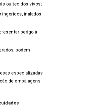
s ou tecidos vivos;
ingeridos, inalados
resentar perigo à
berados, podem
resas especializadas
zação de embalagens
 cuidados