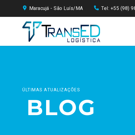
Maracujá - São Luís/MA
Tel: +55 (98) 
ÚLTIMAS ATUALIZAÇÕES
BLOG